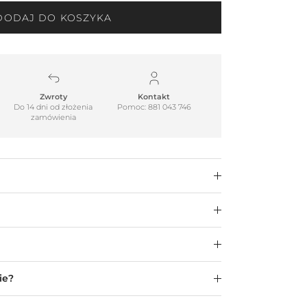
DODAJ DO KOSZYKA
Zwroty
Kontakt
Do 14 dni od złożenia
Pomoc: 881 043 746
zamówienia
ie?