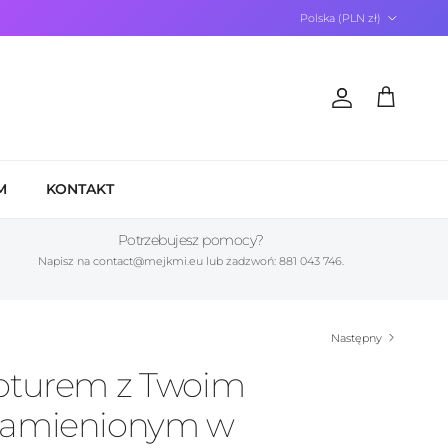
Kraj/Region
Polska (PLN zł)
Konto
Koszyk
M
KONTAKT
Potrzebujesz pomocy?
Napisz na contact@mejkmi.eu lub zadzwoń: 881 043 746.
Następny
apturem z Twoim
zamienionym w