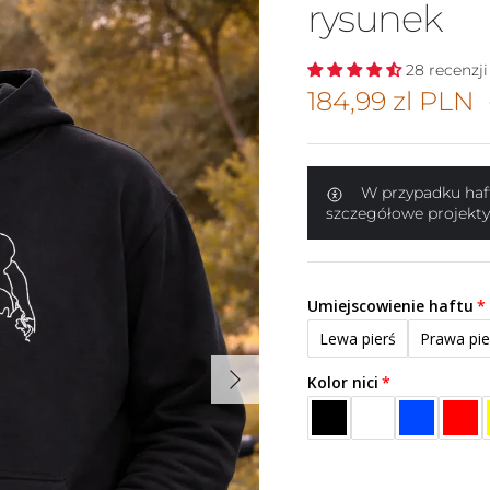
rysunek
28 recenzji
Cena promocy
184,99 zl PLN
W przypadku haft
szczegółowe projekty
Umiejscowienie haftu
Lewa pierś
Prawa pie
Następny
Kolor nici