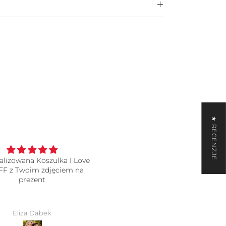
★ RECENZJE
alizowana Koszulka I Love
koszulki
FF z Twoim zdjęciem na
wszystko super, jakość o wie
prezent
lepsza niż się spodziewałam
polecam 🩷
Eliza Dabek
Ola Krawczyk