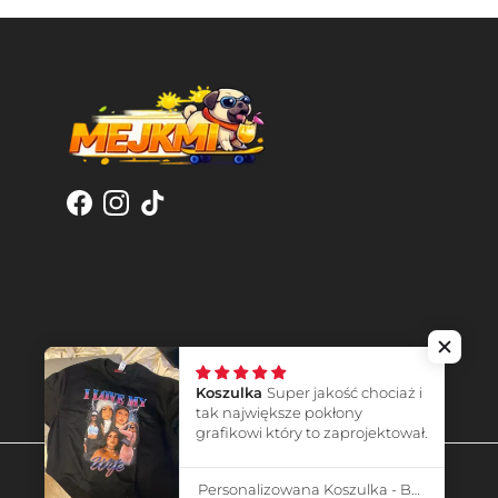
Facebook
Instagram
TikTok
Koszulka
Super jakość chociaż i
tak największe pokłony
grafikowi który to zaprojektował.
Personalizowana Koszulka - Bootleg I Love My Wife