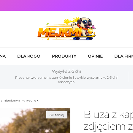
NA
DLA KOGO
PRODUKTY
OPINIE
DLA FIR
Wysyłka 2-5 dni
Prezenty tworzymy na zamówienie i zwykle wysyłamy w 2-5 dni
roboczych.
 zamienionym w rysunek
Bluza z k
8% taniej
zdjęciem 