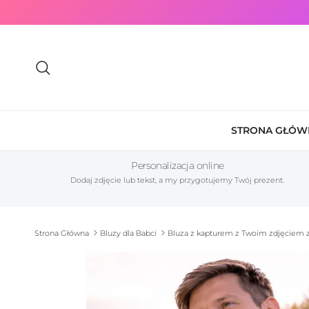
Przejdź do treści
Szukaj
STRONA GŁÓW
Personalizacja online
Dodaj zdjęcie lub tekst, a my przygotujemy Twój prezent.
Strona Główna
Bluzy dla Babci
Bluza z kapturem z Twoim zdjęciem
Przewiń do informacji o produkcie