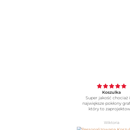
Koszulka cudowna naprawde
Koszulka
polecam
Super jakość chociaż i
największe pokłony gra
który to zaprojektow
Ela
Wiktoria