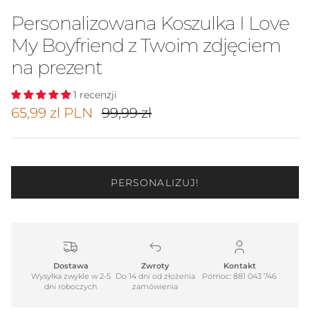
Personalizowana Koszulka I Love
My Boyfriend z Twoim zdjęciem
na prezent
1 recenzji
Cena promocyjna
Cena regularna
65,99 zl PLN
99,99 zl
PERSONALIZUJ!
Dostawa
Zwroty
Kontakt
Wysyłka zwykle w 2-5
Do 14 dni od złożenia
Pomoc: 881 043 746
dni roboczych
zamówienia