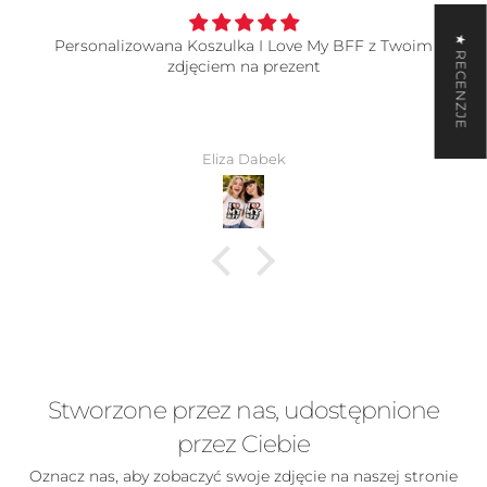
★ RECENZJE
koszulki
wszystko super, jakość o wiele lepsza niż się
spodziewałam, polecam 🩷
Ola Krawczyk
Stworzone przez nas, udostępnione
przez Ciebie
Oznacz nas, aby zobaczyć swoje zdjęcie na naszej stronie