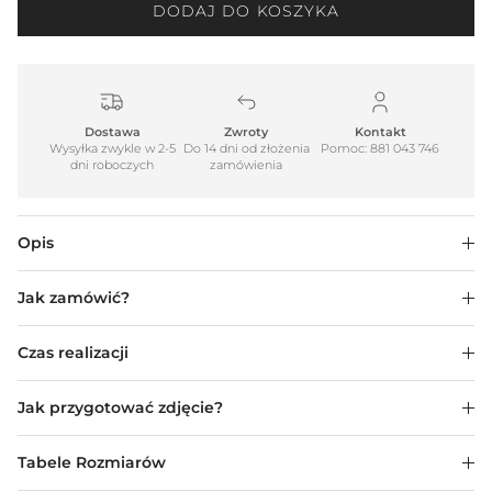
DODAJ DO KOSZYKA
Dostawa
Zwroty
Kontakt
Wysyłka zwykle w 2-5
Do 14 dni od złożenia
Pomoc: 881 043 746
dni roboczych
zamówienia
Opis
Jak zamówić?
Czas realizacji
Jak przygotować zdjęcie?
Tabele Rozmiarów