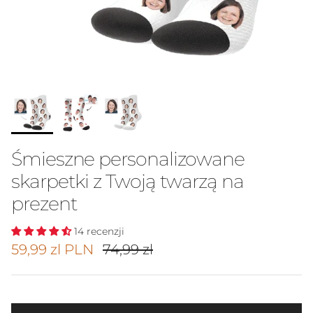
Śmieszne personalizowane
skarpetki z Twoją twarzą na
prezent
14 recenzji
Cena promocyjna
Cena regularna
59,99 zl PLN
74,99 zl