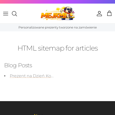
Przejdź do treści
Konto
Kos
Personalizowane prezenty tworzone na zamówienie
HTML sitemap for articles
Blog Posts
Prezent na Dzień Kobiet: Jak wybrać idealny upomi