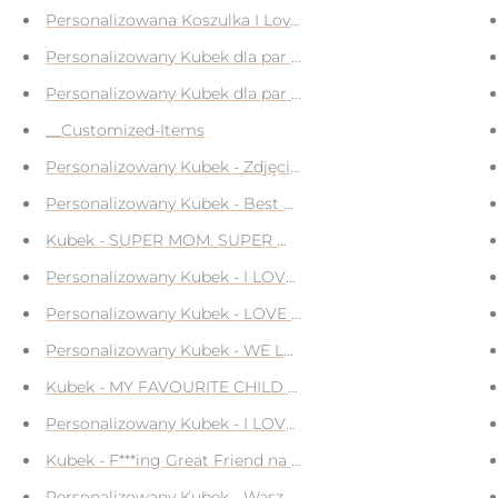
Personalizowana Koszulka I Love My Girlfriend z Twoim zd
la Dziadka
Personalizowany Kubek dla par z waszymi imionami na pr
Dziadka
Personalizowany Kubek dla par z waszymi imionami na pr
nt dla chłopaka
__Customized-Items
nt dla dziewczyny
Personalizowany Kubek - Zdjęcie i imiona
nt dla dziewczyny
Personalizowany Kubek - Best Mom Ever + Zdjęcie na pre
iem/zdjęciem twarzy na prezent
Kubek - SUPER MOM. SUPER WIFE. SUPER TIRED. na pre
iem/zdjęciem twarzy na prezent
Personalizowany Kubek - I LOVE MY GIRLFRIEND z Twoim
iem/zdjęciem twarzy na prezent
Personalizowany Kubek - LOVE YOU GRANDPA z Twoim zd
iem/zdjęciem twarzy na prezent
Personalizowany Kubek - WE LOVE YOU z Twoimi zdjęciam
iem/zdjęciem twarzy na prezent
Kubek - MY FAVOURITE CHILD GAVE ME THIS MUG na pre
iem/zdjęciem twarzy na prezent
Personalizowany Kubek - I LOVE YOU MORE. THE END. I W
iem/zdjęciem twarzy na prezent
Kubek - F***ing Great Friend na prezent dla przyjaciela/przy
iem/nadrukiem na prezent
Personalizowany Kubek - Wasze zdjęcie na prezent