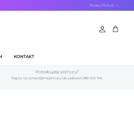
Kraj/Region
Polska (PLN zł)
Konto
Koszyk
M
KONTAKT
Potrzebujesz pomocy?
Napisz na contact@mejkmi.eu lub zadzwoń: 881 043 746.