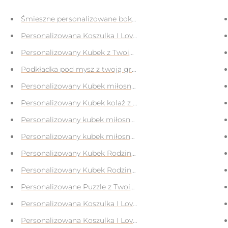
Śmieszne personalizowane bokserki z własnym nadrukiem/
Personalizowana Koszulka I Love My Boyfriend z Twoim zd
iem/zdjęciem twarzy na prezent
Personalizowany Kubek z Twoim zdjęciem na prezent
zent
Podkładka pod mysz z twoją grafiką
 na prezent
Personalizowany Kubek miłosny z Twoimi zdjęciami na pr
Personalizowany Kubek kolaż z Twoimi zdjęciami na prez
na prezent
Personalizowany kubek miłosny z napisem Kocham Cię i 
prezent
Personalizowany kubek miłosny ze zdjęciem w sercu na p
ci na prezent
Personalizowany Kubek Rodzinny - Stwórz swoją rodzinę 
Personalizowany Kubek Rodzinny - Stwórz swoją rodzinę n
nt
Personalizowane Puzzle z Twoim zdjęciem na Prezent
a
Personalizowana Koszulka I Love My Girlfriend z Twoim zd
Personalizowana Koszulka I Love My Girlfriend z Twoim zd