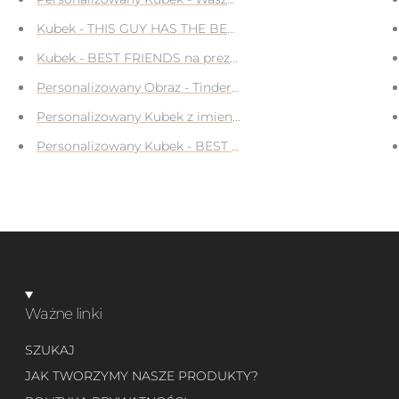
m zdjęciem na prezent
Kubek - THIS GUY HAS THE BEST DAUGHTER na prezent dl
iem/nadrukiem na prezent 2
Kubek - BEST FRIENDS na prezent dla przyjaciela/przyjació
iem/zdjęciem twarzy na prezent
Personalizowany Obraz - Tinder It's a match! na prezent
iem/zdjęciem twarzy na prezent
Personalizowany Kubek z imieniem i napisem WORLD'S B
iem/zdjęciem twarzy na prezent
Personalizowany Kubek - BEST FRIENDS na prezent dla prz
Ważne linki
SZUKAJ
JAK TWORZYMY NASZE PRODUKTY?