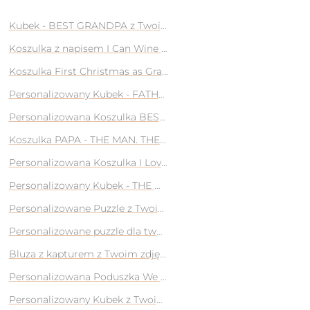
zdjęciem twarzy na prezent
Kubek - BEST GRANDPA z Twoimi zdjęciami na prezent dla Dz
jęciem na prezent
Koszulka z napisem I Can Wine All I Want dla Babci na Prezent
Koszulka First Christmas as Grandma
Personalizowany Kubek - FATHER SEARCH na prezent dla taty
ezent
Personalizowana Koszulka BEST DAD EVER z Twoimi zdjęciami 
ent dla mamy
Koszulka PAPA - THE MAN. THE MYTH. THE LEGEND. na prezent
waszym zdjęciem
Personalizowana Koszulka I Love My Hot Girlfriend z Twoim z
rezent
Personalizowany Kubek - THE MAN. THE MYTH. THE LEGEND. na
na pomoście
Personalizowane Puzzle z Twoim zdjęciem na Prezent
a plaży
Personalizowane puzzle dla twoich bliskich
Bluza z kapturem z Twoim zdjęciem zamienionym w rysunek 
jęciem na prezent
Personalizowana Poduszka We Love You Grandma dla Babci n
jęciem na prezent
Personalizowany Kubek z Twoim zdjęciem pojawiającym się p