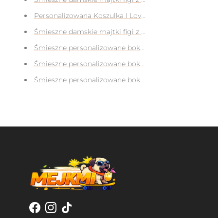
Personalizowana Koszulka I Love My Boyfriend z Twoi
Śmieszne damskie majtki figi z Twoim własnym zdjęc
Śmieszne personalizowane bokserki z własnym nadruk
Śmieszne personalizowane bokserki z własnym nadruk
Śmieszne personalizowane bokserki z własnym nadruk
Facebook
Instagram
TikTok