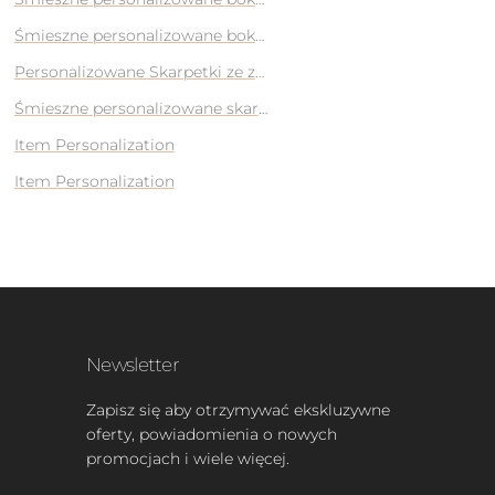
a taty
Śmieszne personalizowane bokserki z własnym nadrukiem/zdj
łki
Personalizowane Skarpetki ze zdjęciem Twojego kota na prez
Śmieszne personalizowane skarpetki z Twoją twarzą na prezen
EST na Prezent
Item Personalization
yjaciela
Item Personalization
Newsletter
Zapisz się aby otrzymywać ekskluzywne
oferty, powiadomienia o nowych
promocjach i wiele więcej.