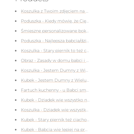
Koszulka z Twoim zdjęciem na prezent
Poduszka - Kiedy mówię, że Cię kocham na prezent
Śmieszne personalizowane bokserki z własnym nadruk
Poduszka - Najlepsza babcia/dziadek na świecie na pre
Koszulka - Stary piernik to też ciacho dla dziadka/taty
Obraz - Zasady w domu babci i dziadka na prezent
Koszulka - Jestem Dumny z Wielu rzeczy dla Dziadka 
Kubek - Jestem Dumny z Wielu rzeczy dla Dziadka na 
Fartuch kuchenny - u Babci smakuje najlepiej dla Bab
Kubek - Dziadek wie wszystko na prezent dla Dziadka
Koszulka - Dziadek wie wszystko dla Dziadka na preze
Kubek - Stary piernik też ciacho na prezent dla Dziadk
Kubek - Babcia wie lepiej na prezent dla Babci