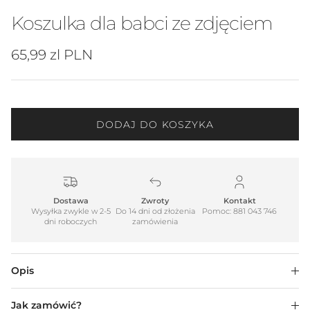
Koszulka dla babci ze zdjęciem
Cena regularna
65,99 zl PLN
DODAJ DO KOSZYKA
Dostawa
Zwroty
Kontakt
Wysyłka zwykle w 2-5
Do 14 dni od złożenia
Pomoc: 881 043 746
dni roboczych
zamówienia
Opis
Jak zamówić?