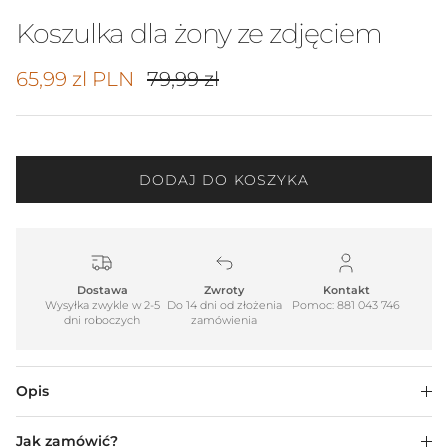
Koszulka dla żony ze zdjęciem
Cena promocyjna
Cena regularna
65,99 zl PLN
79,99 zl
DODAJ DO KOSZYKA
Dostawa
Zwroty
Kontakt
Wysyłka zwykle w 2-5
Do 14 dni od złożenia
Pomoc: 881 043 746
dni roboczych
zamówienia
Opis
Jak zamówić?