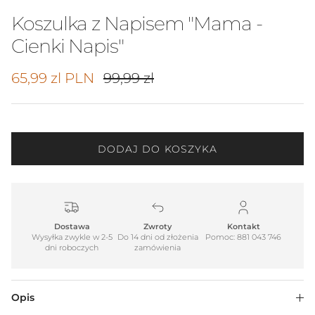
Koszulka z Napisem "Mama -
Cienki Napis"
Cena promocyjna
Cena regularna
65,99 zl PLN
99,99 zl
DODAJ DO KOSZYKA
Dostawa
Zwroty
Kontakt
Wysyłka zwykle w 2-5
Do 14 dni od złożenia
Pomoc: 881 043 746
dni roboczych
zamówienia
Opis