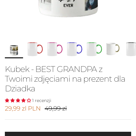
Kubek - BEST GRANDPA z
Twoimi zdjęciami na prezent dla
Dziadka
1 recenzji
Cena promocyjna
Cena regularna
29,99 zl PLN
49,99 zl