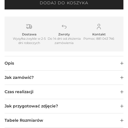
DODAJ DO KOSZYKA
Dostawa
Zwroty
Kontakt
Wysyłka zwykle w 2-5
Do 14 dni od złożenia
Pomoc: 881 043 746
dni roboczych
zamówienia
Opis
Jak zamówić?
Czas realizacji
Jak przygotować zdjęcie?
Tabele Rozmiarów