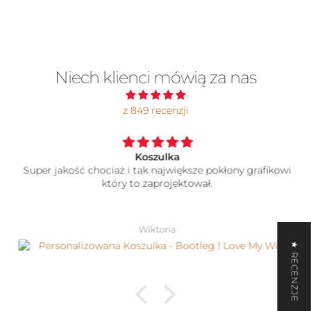
Niech klienci mówią za nas
z 849 recenzji
Koszulka
Super jakość chociaż i tak największe pokłony grafikowi
który to zaprojektował.
Wiktoria
★ RECENZJE