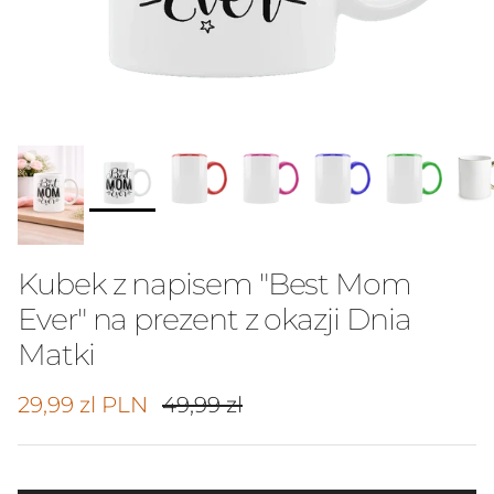
Kubek z napisem "Best Mom
Ever" na prezent z okazji Dnia
Matki
Cena promocyjna
Cena regularna
29,99 zl PLN
49,99 zl