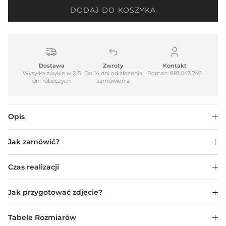
DODAJ DO KOSZYKA
Dostawa
Zwroty
Kontakt
Wysyłka zwykle w 2-5
Do 14 dni od złożenia
Pomoc: 881 043 746
dni roboczych
zamówienia
Opis
Jak zamówić?
Czas realizacji
Jak przygotować zdjęcie?
Tabele Rozmiarów