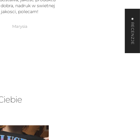
obra, nadruk w swietnej
prezent
akosci, polecam!
★ RECENZJE
Marysia
Eliza Dabek
Ciebie