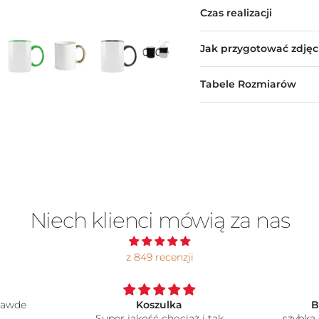
Czas realizacji
Jak przygotować zdjęc
Tabele Rozmiarów
Niech klienci mówią za nas
z 849 recenzji
wde
Koszulka
BA
Super jakość chociaż i tak
szybka d