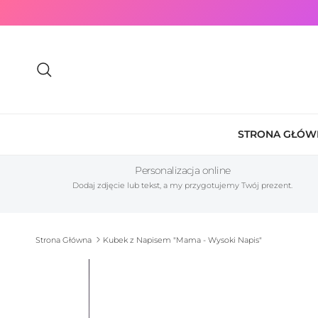
Przejdź do treści
Szukaj
STRONA GŁÓW
Personalizacja online
Dodaj zdjęcie lub tekst, a my przygotujemy Twój prezent.
Strona Główna
Kubek z Napisem "Mama - Wysoki Napis"
Przewiń do informacji o produkcie