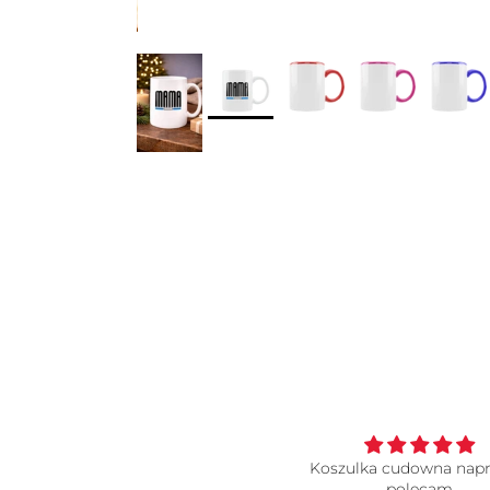
Koszulka cudowna napra
polecam