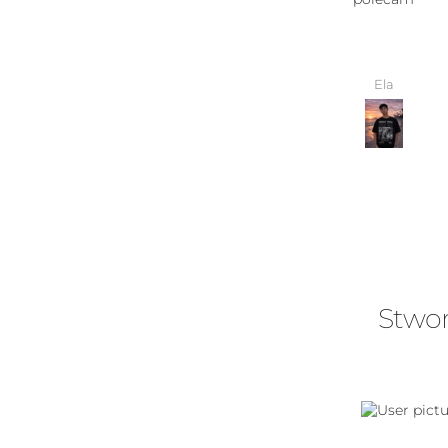
Ela
Stwor