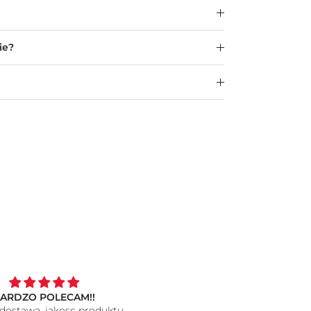
ie?
RDZO POLECAM!!
Personalizowana Koszulka I Lov
ostawa, jakosc produktu
My BFF z Twoim zdjęciem na