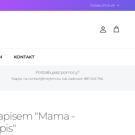
Kraj/Region
Polska (PLN zł)
Konto
Koszyk
M
KONTAKT
Potrzebujesz pomocy?
Napisz na contact@mejkmi.eu lub zadzwoń: 881 043 746.
apisem "Mama -
pis"