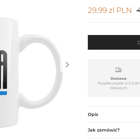
Cena promocy
29,99 zl PLN
4
Następny
Dostawa
Wysyłka zwykle w 2-5 dni
roboczych
Opis
Jak zamówić?