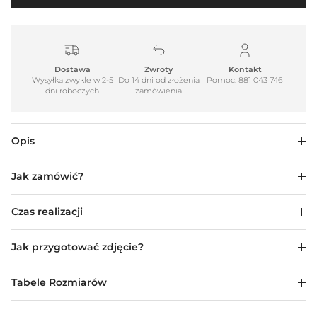
Dostawa
Zwroty
Kontakt
Wysyłka zwykle w 2-5
Do 14 dni od złożenia
Pomoc: 881 043 746
dni roboczych
zamówienia
Opis
Jak zamówić?
Czas realizacji
Jak przygotować zdjęcie?
Tabele Rozmiarów