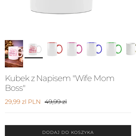
Kubek z Napisem "Wife Mom
Boss"
Cena promocyjna
Cena regularna
29,99 zl PLN
49,99 zl
DODAJ DO KOSZYKA