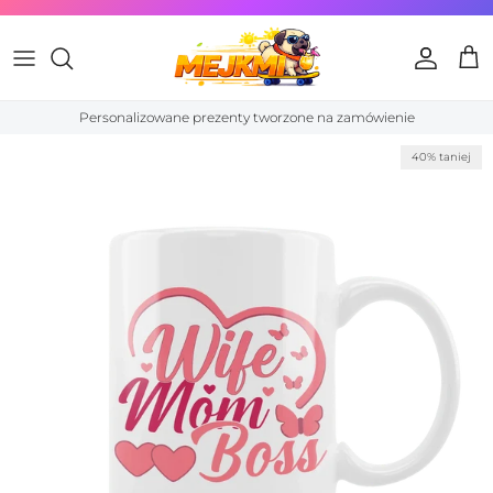
Przejdź do treści
Konto
Kos
Personalizowane prezenty tworzone na zamówienie
Przewiń do informacji o produkcie
40% taniej