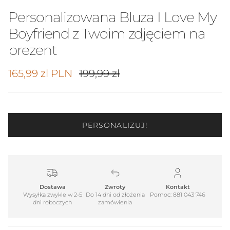
Personalizowana Bluza I Love My
Boyfriend z Twoim zdjęciem na
prezent
Cena promocyjna
Cena regularna
165,99 zl PLN
199,99 zl
PERSONALIZUJ!
Dostawa
Zwroty
Kontakt
Wysyłka zwykle w 2-5
Do 14 dni od złożenia
Pomoc: 881 043 746
dni roboczych
zamówienia