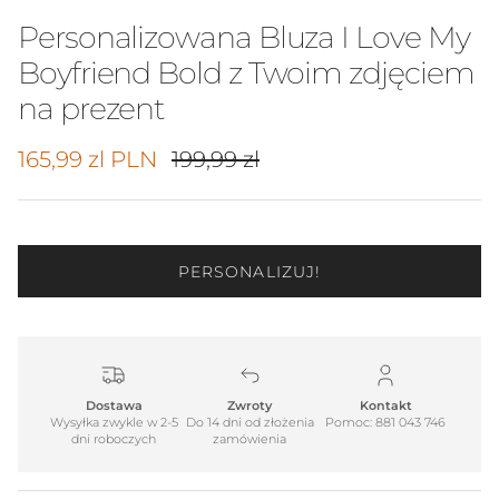
Personalizowana Bluza I Love My
Boyfriend Bold z Twoim zdjęciem
na prezent
Cena promocyjna
Cena regularna
165,99 zl PLN
199,99 zl
PERSONALIZUJ!
Dostawa
Zwroty
Kontakt
Wysyłka zwykle w 2-5
Do 14 dni od złożenia
Pomoc: 881 043 746
dni roboczych
zamówienia