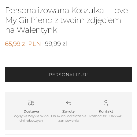
Personalizowana Koszulka I Love
My Girlfriend z twoim zdjęciem
na Walentynki
Cena promocyjna
Cena regularna
65,99 zl PLN
99,99 zl
PERSONALIZUJ!
Dostawa
Zwroty
Kontakt
Wysyłka zwykle w 2-5
Do 14 dni od złożenia
Pomoc: 881 043 746
dni roboczych
zamówienia