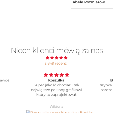
Tabele Rozmiarów
Niech klienci mówią za nas
z 849 recenzji
BARDZO POLECAM!!
Person
 tak
szybka dostawa, jakosc produktu
My B
fikowi
bardzo dobra, nadruk w swietnej
ał.
jakosci, polecam!
Marysia