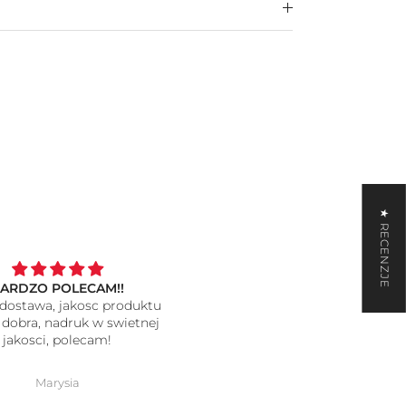
★ RECENZJE
alizowana Koszulka I Love
koszulki
FF z Twoim zdjęciem na
wszystko super, jakość o wie
prezent
lepsza niż się spodziewałam
polecam 🩷
Eliza Dabek
Ola Krawczyk