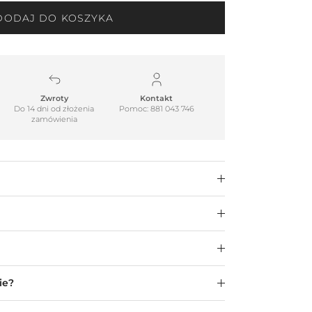
DODAJ DO KOSZYKA
Zwroty
Kontakt
Do 14 dni od złożenia
Pomoc: 881 043 746
zamówienia
ie?