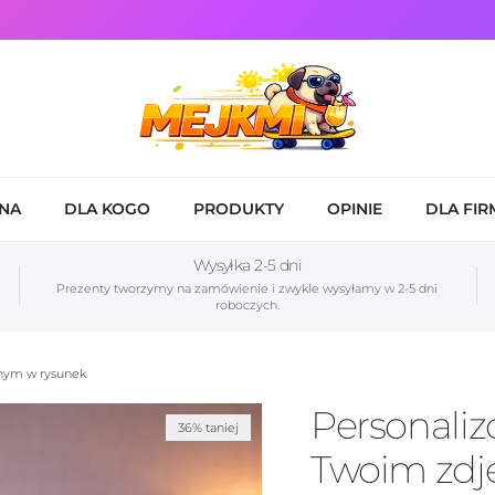
NA
DLA KOGO
PRODUKTY
OPINIE
DLA FIR
Wysyłka 2-5 dni
Prezenty tworzymy na zamówienie i zwykle wysyłamy w 2-5 dni
roboczych.
nym w rysunek
Personaliz
36% taniej
Twoim zdj