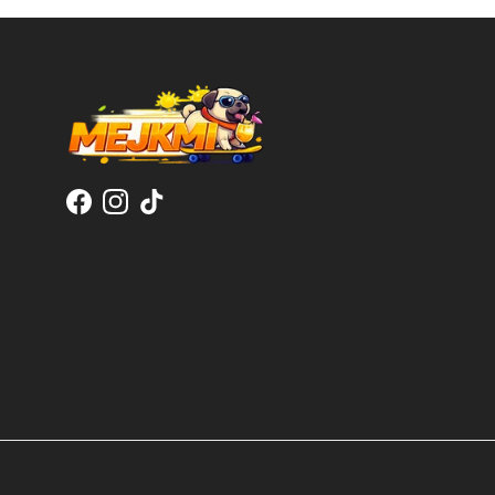
Facebook
Instagram
TikTok
Koszulka
Super jakość chociaż i
tak największe pokłony
grafikowi który to zaprojektował.
Personalizowana Koszulka - Bootleg I Love My Wife