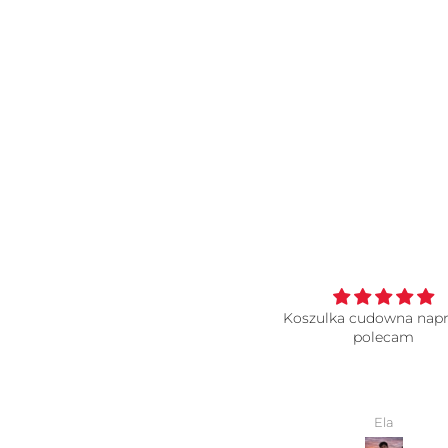
Koszulka cudowna naprawde
Koszulka
polecam
Super jakość chociaż i
największe pokłony gra
który to zaprojektow
Ela
Wiktoria