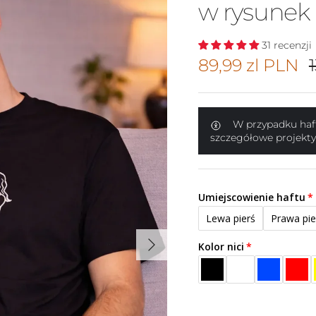
w rysunek
31 recenzji
Cena promocy
89,99 zl PLN
W przypadku haft
szczegółowe projekty
Umiejscowienie haftu
Lewa pierś
Prawa pie
Następny
Kolor nici