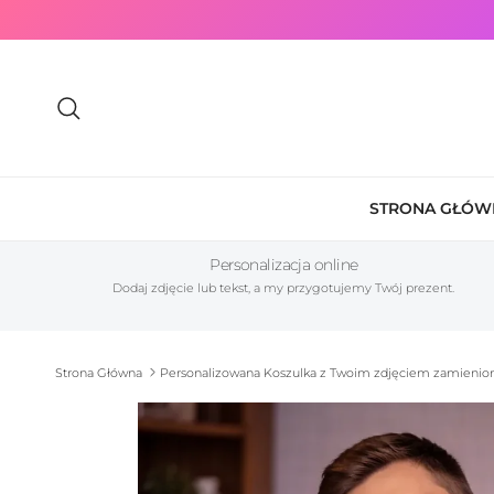
Przejdź do treści
Szukaj
STRONA GŁÓW
Personalizacja online
Dodaj zdjęcie lub tekst, a my przygotujemy Twój prezent.
Strona Główna
Personalizowana Koszulka z Twoim zdjęciem zamienio
Przewiń do informacji o produkcie