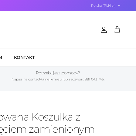
Kraj/Region
Polska (PLN zł)
Konto
Koszyk
M
KONTAKT
Potrzebujesz pomocy?
Napisz na contact@mejkmi.eu lub zadzwoń: 881 043 746.
owana Koszulka z
ęciem zamienionym