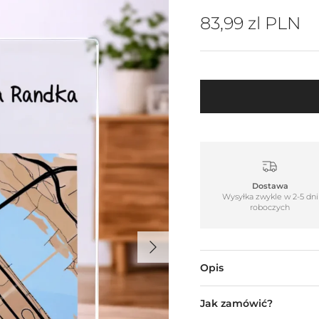
Cena regularn
83,99 zl PLN
Dostawa
Wysyłka zwykle w 2-5 dni
roboczych
Następny
Opis
Jak zamówić?