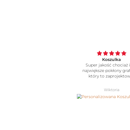
Koszulka cudowna naprawde
Koszulka
polecam
Super jakość chociaż i
największe pokłony gra
który to zaprojektow
Ela
Wiktoria