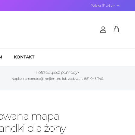
Kraj/Region
Polska (PLN zł)
Konto
Koszyk
M
KONTAKT
Potrzebujesz pomocy?
Napisz na contact@mejkmi.eu lub zadzwoń: 881 043 746.
zowana mapa
randki dla żony