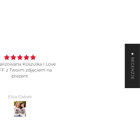
★ RECENZJE
alizowana Koszulka I Love
koszulki
FF z Twoim zdjęciem na
wszystko super, jakość o wie
prezent
lepsza niż się spodziewałam
polecam 🩷
Eliza Dabek
Ola Krawczyk