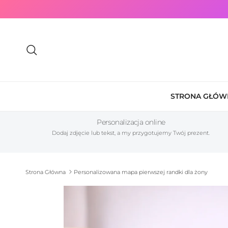
Przejdź do treści
Szukaj
STRONA GŁÓW
Personalizacja online
Dodaj zdjęcie lub tekst, a my przygotujemy Twój prezent.
Strona Główna
Personalizowana mapa pierwszej randki dla żony
Przewiń do informacji o produkcie