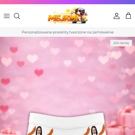
Przejdź do treści
Konto
Kos
Personalizowane prezenty tworzone na zamówienie
Przewiń do informacji o produkcie
25% taniej