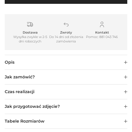
Dostawa
Zwroty
Kontakt
Wysyłka zwykle w 2-5
Do 14 dni od złożenia
Pomoc: 881 043 746
dni roboczych
zamówienia
Opis
Jak zamówić?
Czas realizacji
Jak przygotować zdjęcie?
Tabele Rozmiarów