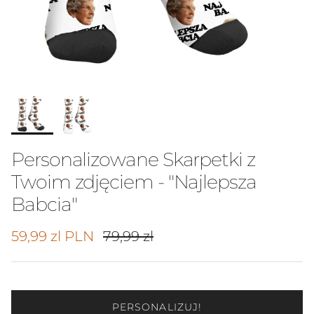
Personalizowane Skarpetki z
Twoim zdjęciem - "Najlepsza
Babcia"
Cena promocyjna
Cena regularna
59,99 zl PLN
79,99 zl
PERSONALIZUJ!