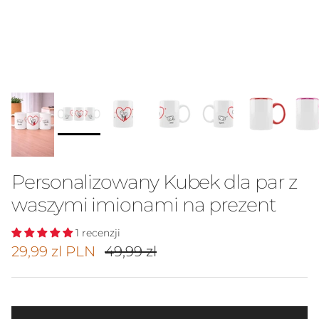
Personalizowany Kubek dla par z
waszymi imionami na prezent
1 recenzji
Cena promocyjna
Cena regularna
29,99 zl PLN
49,99 zl