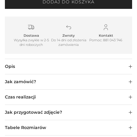
DODAJ DO KOSZYKA
Dostawa
Zwroty
Kontakt
Wysyłka zwykle w 2-5
Do 14 dni od złożenia
Pomoc: 881 043 746
dni roboczych
zamówienia
Opis
Jak zamówić?
Czas realizacji
Jak przygotować zdjęcie?
Tabele Rozmiarów