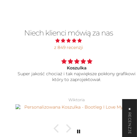
Niech klienci mówią za nas
z 849 recenzji
Koszulka
Super jakość chociaż i tak największe pokłony grafikowi
który to zaprojektował.
Wiktoria
★ RECENZJE