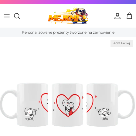
Przejdź do treści
Konto
Kos
Personalizowane prezenty tworzone na zamówienie
Przewiń do informacji o produkcie
40% taniej