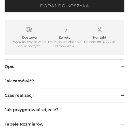
DODAJ DO KOSZYKA
Dostawa
Zwroty
Kontakt
Wysyłka zwykle w 2-5
Do 14 dni od złożenia
Pomoc: 881 043 746
dni roboczych
zamówienia
Opis
Jak zamówić?
Czas realizacji
Jak przygotować zdjęcie?
Tabele Rozmiarów