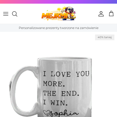
Przejdź do treści
Konto
Kos
Personalizowane prezenty tworzone na zamówienie
Przewiń do informacji o produkcie
40% taniej