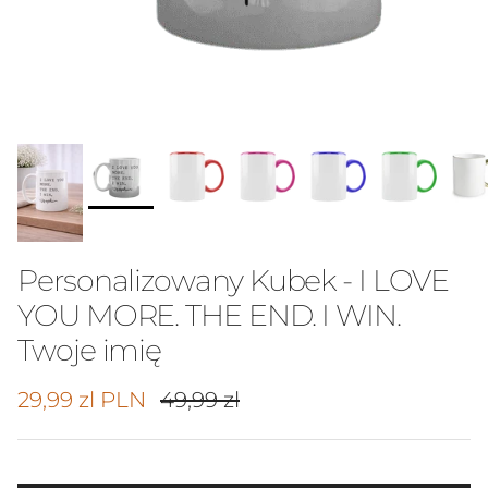
Personalizowany Kubek - I LOVE
YOU MORE. THE END. I WIN.
Twoje imię
Cena promocyjna
Cena regularna
29,99 zl PLN
49,99 zl