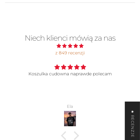
Niech klienci mówią za nas
z 849 recenzji
ecam
Koszulka
Super jakość chociaż i tak największe pokł
który to zaprojektował.
Wiktoria
★ RECENZJE