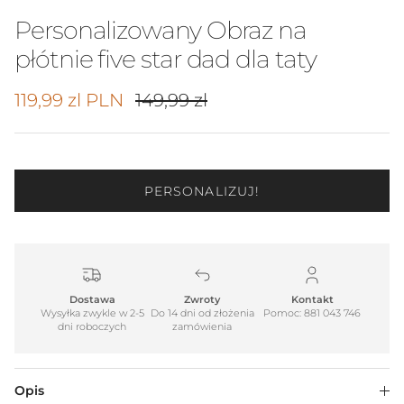
Personalizowany Obraz na
płótnie five star dad dla taty
Cena promocyjna
Cena regularna
119,99 zl PLN
149,99 zl
PERSONALIZUJ!
Dostawa
Zwroty
Kontakt
Wysyłka zwykle w 2-5
Do 14 dni od złożenia
Pomoc: 881 043 746
dni roboczych
zamówienia
Opis