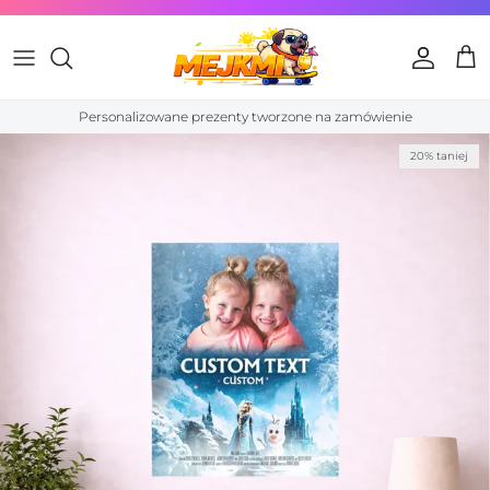
Przejdź do treści
Konto
Kos
Personalizowane prezenty tworzone na zamówienie
Przewiń do informacji o produkcie
20% taniej