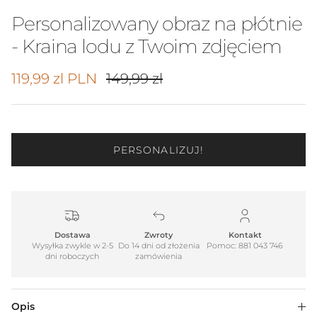
Personalizowany obraz na płótnie
- Kraina lodu z Twoim zdjęciem
Cena promocyjna
Cena regularna
119,99 zl PLN
149,99 zl
PERSONALIZUJ!
Dostawa
Zwroty
Kontakt
Wysyłka zwykle w 2-5
Do 14 dni od złożenia
Pomoc: 881 043 746
dni roboczych
zamówienia
Opis