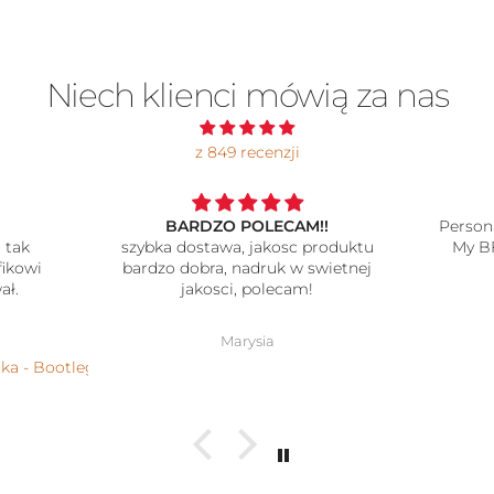
Niech klienci mówią za nas
z 849 recenzji
BARDZO POLECAM!!
Persona
 tak
szybka dostawa, jakosc produktu
My BF
ikowi
bardzo dobra, nadruk w swietnej
ł.
jakosci, polecam!
Marysia