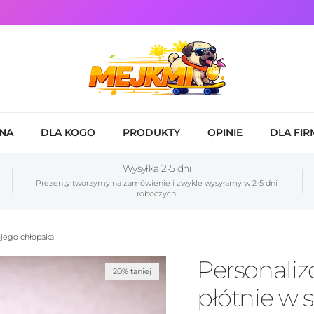
NA
DLA KOGO
PRODUKTY
OPINIE
DLA FIR
Wysyłka 2-5 dni
Prezenty tworzymy na zamówienie i zwykle wysyłamy w 2-5 dni
roboczych.
ojego chłopaka
Personali
20% taniej
płótnie w s