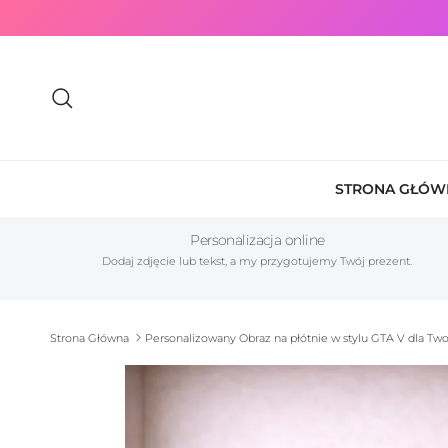
Przejdź do treści
Szukaj
STRONA GŁÓW
Personalizacja online
Dodaj zdjęcie lub tekst, a my przygotujemy Twój prezent.
Strona Główna
Personalizowany Obraz na płótnie w stylu GTA V dla Tw
Przewiń do informacji o produkcie