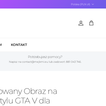
Kraj/Region
Polska (PLN zł)
Konto
Koszyk
M
KONTAKT
Potrzebujesz pomocy?
Napisz na contact@mejkmi.eu lub zadzwoń: 881 043 746.
zowany Obraz na
tylu GTA V dla