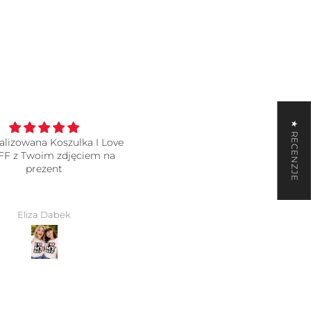
★ RECENZJE
lizowana Koszulka I Love
koszulki
F z Twoim zdjęciem na
wszystko super, jakość o wiel
prezent
lepsza niż się spodziewałam,
polecam 🩷
Eliza Dabek
Ola Krawczyk