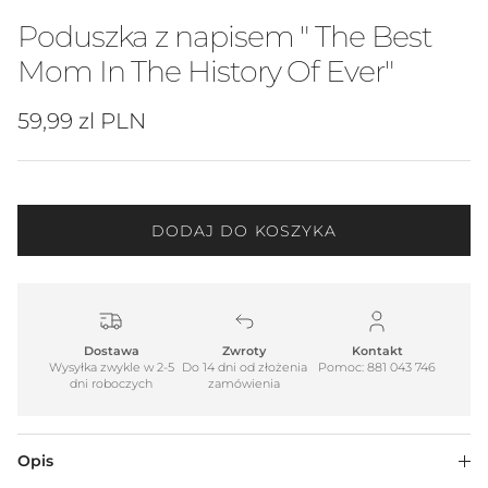
Poduszka z napisem " The Best
Mom In The History Of Ever"
Cena regularna
59,99 zl PLN
DODAJ DO KOSZYKA
Dostawa
Zwroty
Kontakt
Wysyłka zwykle w 2-5
Do 14 dni od złożenia
Pomoc: 881 043 746
dni roboczych
zamówienia
Opis