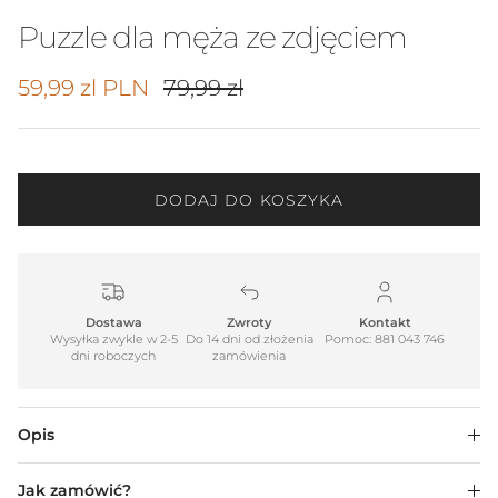
Puzzle dla męża ze zdjęciem
Cena promocyjna
Cena regularna
59,99 zl PLN
79,99 zl
DODAJ DO KOSZYKA
Dostawa
Zwroty
Kontakt
Wysyłka zwykle w 2-5
Do 14 dni od złożenia
Pomoc: 881 043 746
dni roboczych
zamówienia
Opis
Jak zamówić?