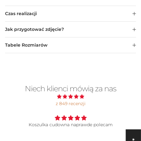
Czas realizacji
Jak przygotować zdjęcie?
Tabele Rozmiarów
Niech klienci mówią za nas
z 849 recenzji
Koszulka
Super jakość chociaż i tak największe pokłony graf
który to zaprojektował.